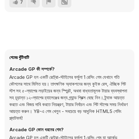
7
গেমের খুঁটিনাটি
Arcade GP কী সম্পর্কে?
Arcade GP হল একটি রেট্রো-স্টাইলের ফর্মুলা 1 রেসিং গেম যেখানে গতি
কৌশলের সাথে মিলিত হয়। তাৎক্ষণিক অ্যাকশনের জন্য কুইক রেস, ঐচ্ছিক পিট
স্টপ সহ ৫-ল্যাপের লড়াইয়ের জন্য স্প্রিন্ট, অথবা বাধ্যতামূলক টায়ার ব্যবস্থাপনা
সহ চূড়ান্ত ১২-ল্যাপের চ্যালেঞ্জের জন্য গ্র্যান্ড প্রিক্স বেছে নিন। ট্র্যাক আয়ত্ত
করতে এবং বিজয় দাবি করতে নিয়ন্ত্রণ, টায়ার নির্বাচন এবং পিট স্টপের সময় নির্ধারণ
আয়ত্ত করুন। Y8-এ গেম খেলুন - সবচেয়ে বড় আধুনিক HTML5 গেমিং
প্ল্যাটফর্ম!
Arcade GP কোন ধরনের গেম?
Arcade GP হল একটি রেট্রো-স্টাইলের ফর্মুলা 1 রেসিং গেম যা আর্কেড