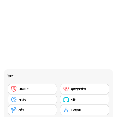
ট্যাগ
Html 5
অ্যাড্রেনালিন
আর্কেড
গাড়ি
রেসিং
১ প্লেয়ার