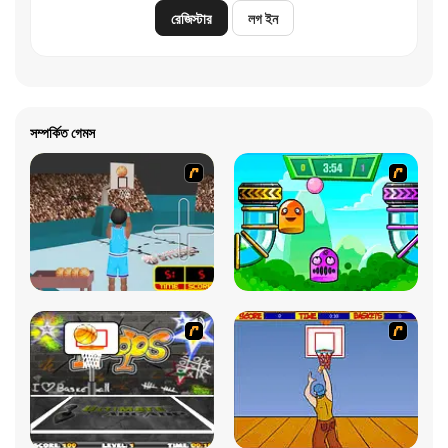
রেজিস্টার
লগ ইন
সম্পর্কিত গেমস