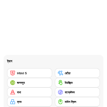
ট্যাগ
Html 5
ছোঁড়া
জলদস্যু
টাচস্ক্রিন
বাধা
বাস্কেটবল
ব্লক
মাউস স্কিল