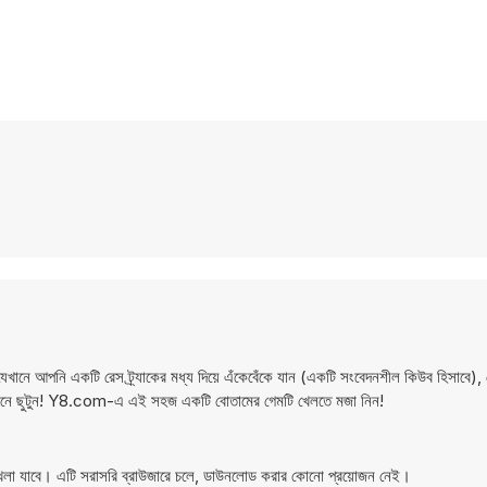
ে আপনি একটি রেস ট্র্যাকের মধ্য দিয়ে এঁকেবেঁকে যান (একটি সংবেদনশীল কিউব হিসাবে), 
দকের পিছনে ছুটুন! Y8.com-এ এই সহজ একটি বোতামের গেমটি খেলতে মজা নিন!
লা যাবে। এটি সরাসরি ব্রাউজারে চলে, ডাউনলোড করার কোনো প্রয়োজন নেই।