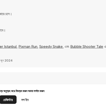
জারে চলে।
যাবে।
r Istanbul
,
Pixman Run
,
Speedy Snake
, এবং
Bubble Shooter Tale
এর
 জুন 2024
জন্য অনুগ্রহ করে নিবন্ধন করুন অথবা লগইন করুন
রেজিস্টার
লগ ইন