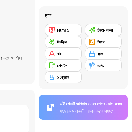
ট্যাগ
Html 5
চিন্তা-ভাবনা
টাচস্ক্রিন
পিক্সেল
বাধা
ব্লক
 মতো জনপ্রিয়
মোবাইল
রেসিং
১ প্লেয়ার
এই গেমটি আপনার ওয়েব পেজে যোগ করুন
সহজ কোড লাইনটি এম্বেড করার মাধ্যমে