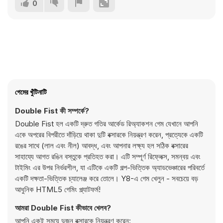
0
গেমের খুঁটিনাটি
Double Fist কী সম্পর্কে?
Double Fist হল একটি দ্রুত গতির আর্কেড রিঅ্যাকশন গেম যেখানে আপনি
একে অপরের বিপরীতে দাঁড়িয়ে থাকা দুটি বক্সারকে নিয়ন্ত্রণ করেন, প্রত্যেকে একটি
রঙের সাথে (লাল এবং নীল) আবদ্ধ, এবং আপনার লক্ষ্য হল সঠিক বক্সারের
সাহায্যে আগত রঙিন বস্তুকে প্রতিহত করা। এটি সম্পূর্ণ রিফ্লেক্স, সমন্বয় এবং
টাইমিং এর উপর নির্ভরশীল, যা এটিকে একটি গল্প-ভিত্তিক অ্যাডভেঞ্চারের পরিবর্তে
একটি দক্ষতা-ভিত্তিক চ্যালেঞ্জ করে তোলে। Y8-এ গেম খেলুন - সবচেয়ে বড়
আধুনিক HTML5 গেমিং প্ল্যাটফর্ম!
আমরা Double Fist কীভাবে খেলব?
আপনি একই সময়ে দুজন বক্সারকে নিয়ন্ত্রণ করেন: