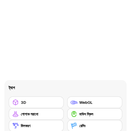
ট্যাগ
3D
WebGL
পোশাক পরানো
মাউস স্কিল
মিলকরণ
রেসিং