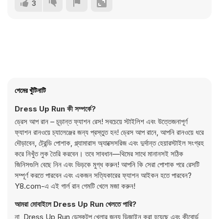
3
গেমের খুঁটিনাটি
Dress Up Run কী সম্পর্কে?
ড্রেস আপ রান – চূড়ান্ত ফ্যাশন রেস! সবচেয়ে স্টাইলিশ এবং উত্তেজনাপূর্ণ
ফ্যাশন রানওয়ে চ্যালেঞ্জের জন্য প্রস্তুত হন! ড্রেস আপ রানে, আপনি রানওয়ে ধরে
দৌড়াবেন, ট্রেন্ডি পোশাক, গ্ল্যামারাস অ্যাক্সেসরিজ এবং দুর্দান্ত হেয়ারস্টাইল সংগ্রহ
করে নিখুঁত লুক তৈরি করবেন। তবে সাবধান—থিমের সাথে মানানসই সঠিক
জিনিসগুলি বেছে নিন এবং ভিড়কে মুগ্ধ করুন! আপনি কি সেরা পোশাক পরে রেসটি
সম্পূর্ণ করতে পারবেন এবং একজন সত্যিকারের ফ্যাশন আইকন হতে পারবেন?
Y8.com-এ এই গার্ল রান গেমটি খেলে মজা করুন!
আমরা মোবাইলে Dress Up Run খেলতে পারি?
না, Dress Up Run ডেস্কটপ খেলার জন্য ডিজাইন করা হয়েছে এবং কীবোর্ড