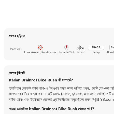
গেমের কন্ট্রোল
Look Around/Rotate view
Zoom In/Out
Move
Jump
Boost
গেমের খুঁটিনাটি
Italian Brainrot Bike Rush কী সম্পর্কে?
ইতালিয়ান ব্রেনরট বাইক রাশ-এ বিশৃঙ্খল মজার জন্য ঝাঁপিয়ে পড়ুন, একটি মেম-ভরা অব্বি
লাফের মধ্য দিয়ে যাত্রা করুন। ৩টি মোডে (নরমাল, চ্যালেঞ্জ, এবং ওয়ান লাইফ) ৫টি
বাইক রেসিং এবং ইতালিয়ান ব্রেনরট প্ল্যাটফর্মারদের অনুরাগীদের জন্য নিখুঁত! Y8
আমরা মোবাইলে Italian Brainrot Bike Rush খেলতে পারি?