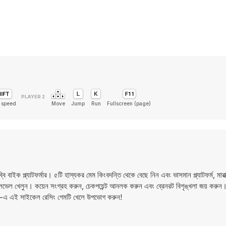
 speed
Move
Jump
Run
Fullscreen (page)
 বাইক প্ল্যাটফর্মার। ৫টি হাস্যকর মেম কিংবদন্তি থেকে বেছে নিন এবং ভাসমান প্ল্যাটফর্ম, মারাত
 লেভেল খেলুন। কয়েন সংগ্রহ করুন, চেকপয়েন্ট আনলক করুন এবং ব্রেনরট বিশৃঙ্খলা জয় করু
.com-এ এই সাইকেল রেসিং গেমটি খেলে উপভোগ করুন!