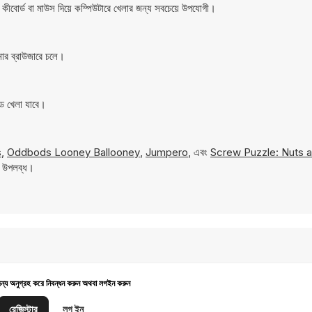
বোর্ড বা মাউস দিয়ে কম্পিউটারে খেলার জন্য সবচেয়ে উপযোগী।
ার ব্রাউজারে চলে।
ে খেলা যাবে।
s
,
Oddbods Looney Ballooney
,
Jumpero
, এবং
Screw Puzzle: Nuts a
য উপলব্ধ।
জন্য অনুগ্রহ করে নিবন্ধন করুন অথবা লগইন করুন
রেজিস্টার
লগ ইন