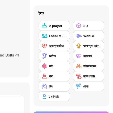
ট্যাগ
2 player
3D
Local Multiplayer
WebGL
অ্যাড্রেনালিন
আপগ্রেড করুন
nd Bolts
এর
জাম্পিং
প্ল্যাটফর্ম
ফাঁদ
বাইসাইকেল
বাধা
মাল্টিপ্লেয়ার
মিম
রেসিং
১ প্লেয়ার