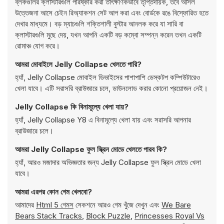
ব্লকগুলির ক্লাস্টারগুলি পরিষ্কার করা তাৎক্ষণিকভাবে তৃপ্তিদায়ক, তবে আসল
উত্তেজনা আসে চেইন রিঅ্যাকশন সেট আপ করা এবং বোর্ডকে রঙে বিস্ফোরিত হতে
দেখার মাধ্যমে। বড় ম্যাচগুলি শক্তিশালী বুস্টার আনলক করে যা সারি বা
ক্লাস্টারগুলি মুছে দেয়, যখন আপনি একটি বড় কম্বো সম্পন্ন করেন তখন একটি
রোমাঞ্চ যোগ করে।
আমরা মোবাইলে Jelly Collapse খেলতে পারি?
হ্যাঁ, Jelly Collapse মোবাইল ডিভাইসের পাশাপাশি ডেস্কটপ কম্পিউটারেও
খেলা যাবে। এটি সরাসরি ব্রাউজারে চলে, ডাউনলোড করার কোনো প্রয়োজন নেই।
Jelly Collapse কি বিনামূল্যে খেলা যায়?
হ্যাঁ, Jelly Collapse Y8 এ বিনামূল্যে খেলা যায় এবং সরাসরি আপনার
ব্রাউজারে চলে।
আমরা Jelly Collapse ফুল স্ক্রিন মোডে খেলতে পারব কি?
হ্যাঁ, আরও মজাদার অভিজ্ঞতার জন্য Jelly Collapse ফুল স্ক্রিন মোডে খেলা
যাবে।
আমরা এরপর কোন গেম খেলবো?
আমাদের
Html 5 গেমস
সেকশনে আরও গেম খুঁজে দেখুন এবং
We Bare
Bears Stack Tracks
,
Block Puzzle
,
Princesses Royal Vs