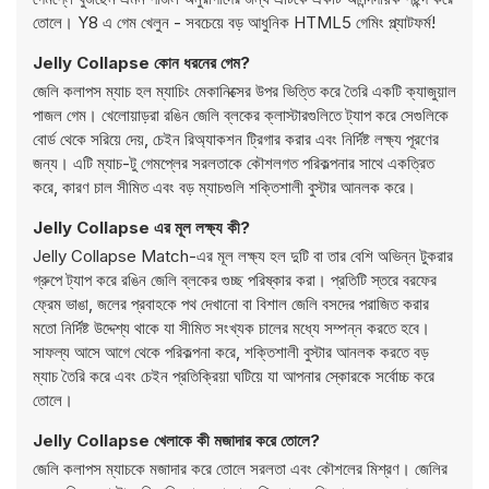
তোলে। Y8 এ গেম খেলুন - সবচেয়ে বড় আধুনিক HTML5 গেমিং প্ল্যাটফর্ম!
Jelly Collapse কোন ধরনের গেম?
জেলি কলাপস ম্যাচ হল ম্যাচিং মেকানিক্সের উপর ভিত্তি করে তৈরি একটি ক্যাজুয়াল
পাজল গেম। খেলোয়াড়রা রঙিন জেলি ব্লকের ক্লাস্টারগুলিতে ট্যাপ করে সেগুলিকে
বোর্ড থেকে সরিয়ে দেয়, চেইন রিঅ্যাকশন ট্রিগার করার এবং নির্দিষ্ট লক্ষ্য পূরণের
জন্য। এটি ম্যাচ-টু গেমপ্লের সরলতাকে কৌশলগত পরিকল্পনার সাথে একত্রিত
করে, কারণ চাল সীমিত এবং বড় ম্যাচগুলি শক্তিশালী বুস্টার আনলক করে।
Jelly Collapse এর মূল লক্ষ্য কী?
Jelly Collapse Match-এর মূল লক্ষ্য হল দুটি বা তার বেশি অভিন্ন টুকরার
গ্রুপে ট্যাপ করে রঙিন জেলি ব্লকের গুচ্ছ পরিষ্কার করা। প্রতিটি স্তরে বরফের
ফ্রেম ভাঙা, জলের প্রবাহকে পথ দেখানো বা বিশাল জেলি বসদের পরাজিত করার
মতো নির্দিষ্ট উদ্দেশ্য থাকে যা সীমিত সংখ্যক চালের মধ্যে সম্পন্ন করতে হবে।
সাফল্য আসে আগে থেকে পরিকল্পনা করে, শক্তিশালী বুস্টার আনলক করতে বড়
ম্যাচ তৈরি করে এবং চেইন প্রতিক্রিয়া ঘটিয়ে যা আপনার স্কোরকে সর্বোচ্চ করে
তোলে।
Jelly Collapse খেলাকে কী মজাদার করে তোলে?
জেলি কলাপস ম্যাচকে মজাদার করে তোলে সরলতা এবং কৌশলের মিশ্রণ। জেলির