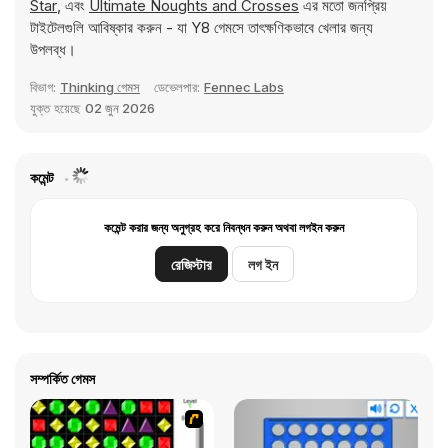
Star
, এবং
Ultimate Noughts and Crosses
এর মতো জনপ্রিয়
টাইটেলগুলি আবিষ্কার করুন - যা Y8 গেমসে তাৎক্ষণিকভাবে খেলার জন্য
উপলব্ধ।
বিভাগ:
Thinking গেমস
ডেভেলপার:
Fennec Labs
যুক্ত হয়েছে
02 জুন 2026
কমেন্ট
কমেন্ট করার জন্য অনুগ্রহ করে নিবন্ধন করুন অথবা লগইন করুন
রেজিস্টার
লগ ইন
সম্পর্কিত গেমস