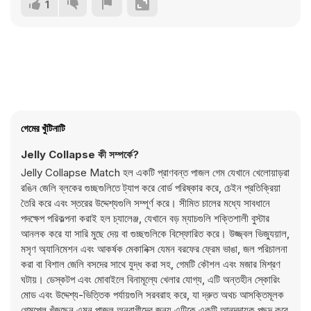
1
গেমের খুঁটিনাটি
Jelly Collapse কী সম্পর্কে?
Jelly Collapse Match হল একটি প্রাণবন্ত পাজল গেম যেখানে খেলোয়াড়রা
রঙিন জেলি ব্লকের গুচ্ছগুলিতে ট্যাপ করে বোর্ড পরিষ্কার করে, চেইন প্রতিক্রিয়া
তৈরি করে এবং স্তরের উদ্দেশ্যগুলি সম্পূর্ণ করে। সীমিত চালের মধ্যে সাবধানে
পদক্ষেপ পরিকল্পনা করাই হল চ্যালেঞ্জ, যেখানে বড় ম্যাচগুলি শক্তিশালী বুস্টার
আনলক করে যা সারি মুছে দেয় বা গুচ্ছগুলিকে বিস্ফোরিত করে। উজ্জ্বল ভিজ্যুয়াল,
মসৃণ অ্যানিমেশন এবং আকর্ষক মেকানিক্স যেমন বরফের ফ্রেম ভাঙা, জল পরিচালনা
করা বা বিশাল জেলি বসদের সাথে যুদ্ধ করা সহ, গেমটি কৌশল এবং মজার মিশ্রণ
ঘটায়। ডেস্কটপ এবং মোবাইলে বিনামূল্যে খেলার যোগ্য, এটি অন্তহীন স্কোরিং
মোড এবং উদ্দেশ্য-ভিত্তিক পর্যায়গুলি সরবরাহ করে, যা দ্রুত অথচ আসক্তিমূলক
গেমপ্লে খুঁজছেন এমন পাজল অনুরাগীদের জন্য এটিকে একটি আনন্দদায়ক পছন্দ করে