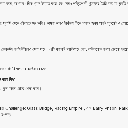
র আনলক করে, আপনার পরিসংখ্যান উন্নত করে এবং আরও শক্তিশালী পুরস্কার তৈরি করে অগ্রগত
 সুনামি থেকে দৌড়াতে শুরু করি। আমরা আরও দীর্ঘক্ষণ টিকে থাকার জন্য পার্কুর মুভমেন্ট ও প্র
?
্কটপ কম্পিউটারেও খেলা যাবে। এটি সরাসরি ব্রাউজারে চলে, ডাউনলোড করার কোনো প্রয
ং সরাসরি আপনার ব্রাউজারে চলে।
পারব কি?
ল স্ক্রিন মোডে খেলা যাবে।
id Challenge: Glass Bridge
,
Racing Empire
, এবং
Barry Prison: Par
য উপলব্ধ।