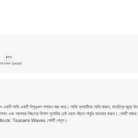
lscreen (page)
লাথি একটি বিশৃঙ্খল পলায়ন শুরু করে। লাকি ব্লকটিকে লাথি মারুন, মানচিত্র জুড়ে উড়
 এবং আপনার পিছনের বিশাল সুনামির ঢেউ থেকে বাঁচতে পার্কুর ব্যবহার করুন। গেমটি মজার রূ
y Block: Tsunami Waves গেমটি খেলুন।