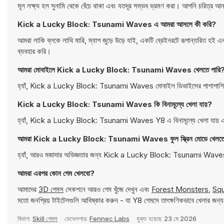
মূল লক্ষ্য হল সুনামি থেকে বেঁচে থাকা এবং যতদূর সম্ভব ভ্রমণ করা। আপনি চরিত্
Kick a Lucky Block: Tsunami Waves এ আমরা আসলে কী করি?
আমরা লাকি ব্লকে লাথি মারি, ম্যাপ জুড়ে উড়ে যাই, একটি ব্রেইনরটে রূপান্তরিত হই এবং
ব্যবহার করি।
আমরা মোবাইলে Kick a Lucky Block: Tsunami Waves খেলতে পারি
হ্যাঁ, Kick a Lucky Block: Tsunami Waves মোবাইল ডিভাইসের পাশাপাশি ডেস
Kick a Lucky Block: Tsunami Waves কি বিনামূল্যে খেলা যায়?
হ্যাঁ, Kick a Lucky Block: Tsunami Waves Y8 এ বিনামূল্যে খেলা যায় এব
আমরা Kick a Lucky Block: Tsunami Waves ফুল স্ক্রিন মোডে খেলতে 
হ্যাঁ, আরও মজাদার অভিজ্ঞতার জন্য Kick a Lucky Block: Tsunami Waves ফু
আমরা এরপর কোন গেম খেলবো?
আমাদের
3D গেমস
সেকশনে আরও গেম খুঁজে দেখুন এবং
Forest Monsters
,
Squ
মতো জনপ্রিয় টাইটেলগুলি আবিষ্কার করুন - যা Y8 গেমসে তাৎক্ষণিকভাবে খেলার জন্
বিভাগ:
Skill গেমস
ডেভেলপার:
Fennec Labs
যুক্ত হয়েছে
23 মে 2026