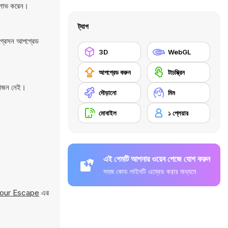
ি লাভ করেন।
ট্যাগ
োগ্রেসন আপগ্রেড
3D
WebGL
আপগ্রেড করুন
টাচস্ক্রিন
়োজন নেই।
দৌড়ানো
মিম
মোবাইল
১ প্লেয়ার
এই গেমটি আপনার ওয়েব পেজে যোগ করুন
সহজ কোড লাইনটি এম্বেড করার মাধ্যমে
kour Escape
এর