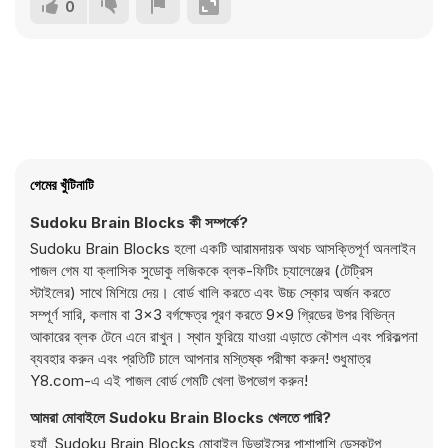
0
গেমের খুঁটিনাটি
Sudoku Brain Blocks কী সম্পর্কে?
Sudoku Brain Blocks হলো একটি আরামদায়ক অথচ আসক্তিপূর্ণ অনলাইন
পাজল গেম যা ক্লাসিক সুডোকু লজিককে ব্লক-ফিটিং চ্যালেঞ্জের (টেট্রিস
স্টাইলের) সাথে মিশিয়ে দেয়। বোর্ড খালি করতে এবং উচ্চ স্কোর অর্জন করতে
সম্পূর্ণ সারি, কলাম বা 3×3 বর্গক্ষেত্র পূরণ করতে 9×9 গ্রিডের উপর বিভিন্ন
আকারের ব্লক টেনে এনে রাখুন। স্থান ফুরিয়ে যাওয়া এড়াতে কৌশল এবং পরিকল্পনা
ব্যবহার করুন এবং প্রতিটি চালে আপনার মস্তিষ্ক পরীক্ষা করুন! শুধুমাত্র
Y8.com-এ এই পাজল বোর্ড গেমটি খেলা উপভোগ করুন!
আমরা মোবাইলে Sudoku Brain Blocks খেলতে পারি?
হ্যাঁ, Sudoku Brain Blocks মোবাইল ডিভাইসের পাশাপাশি ডেস্কটপ